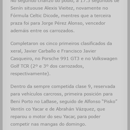
No segundo chanzo do podio, a 17.3 segundos de
Senín situouse Alexis Vieitez, novamente no
Fórmula Celtic Dicode, mentres que a terceira
praza foi para Jorge Pérez Alonso, vencedor
ademáis entre os carrozados.
Completaron os cinco primeiros clasificados da
xeral, Javier Carballo e Francisco Javier
Casqueiro, no Porsche 991 GT3 e no Volkswagen
Golf TCR (2º e 3º dos carrozados,
respectivamente).
Dentro da sempre competida clase 9, reservada
para vehículos carcross, primeira posición para
Beni Porto no LaBase, seguido de Alfonso “Pisko”
Ventín co Yacar e de Abrahán Vázquez, que
reparou o motor do seu Yacar, para poder
competir nas mangas do domingo.