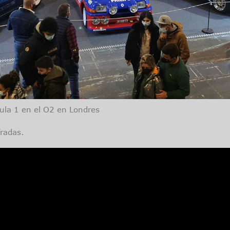
ula 1 en el O2 en Londres
radas.