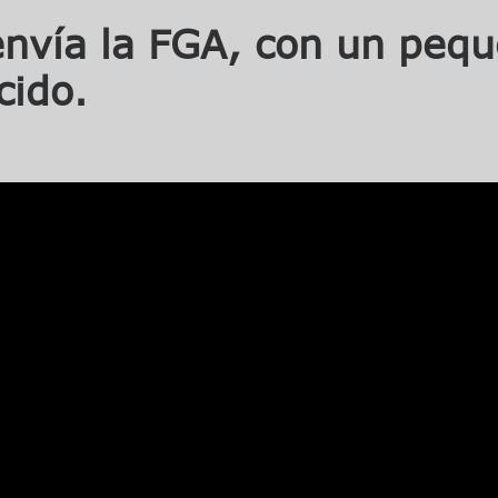
envía la
FGA,
con un pequ
cido
.