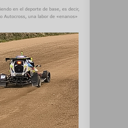
endo en el deporte de base, es decir,
so Autocross, una labor de «enanos»