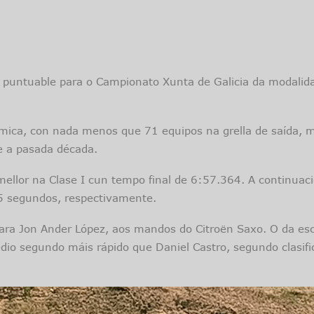
a puntuable para o Campionato Xunta de Galicia da modalida
nómica, con nada menos que 71 equipos na grella de saída, 
e a pasada década.
mellor na Clase I cun tempo final de 6:57.364. A continuaci
15 segundos, respectivamente.
 para Jon Ander López, aos mandos do Citroën Saxo. O da es
io segundo máis rápido que Daniel Castro, segundo clasific