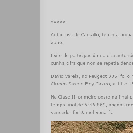
«»»»»
Autocross de Carballo, terceira prob
xuño.
Éxito de participación na cita auto
cunha cifra que non se repetía dend
David Varela, no Peugeot 306, foi o 
Citroën Saxo e Eloy Castro, a 11 e 
Na Clase II, primeiro posto na final
tempo final de 6:46.869, apenas med
vencedor foi Daniel Señarís.