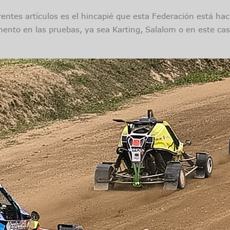
entes artículos es el hincapié que esta Federación está haci
ento en las pruebas, ya sea Karting, Salalom o en este ca