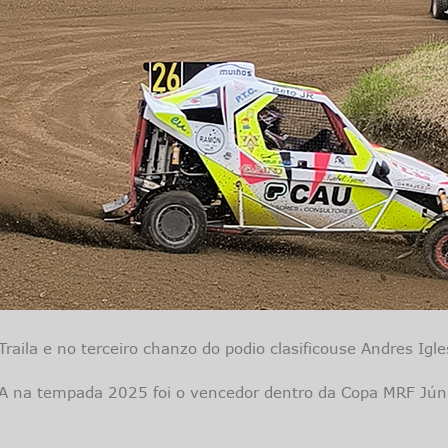
aila e no terceiro chanzo do podio clasificouse Andres Igle
GA na tempada 2025 foi o vencedor dentro da Copa MRF Jún