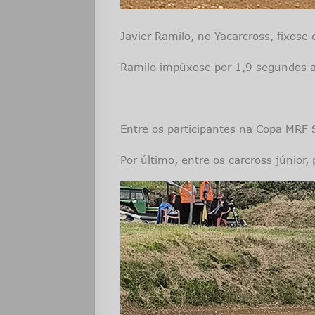
Javier Ramilo, no Yacarcross, fíxose
Ramilo impúxose por 1,9 segundos a 
Entre os participantes na Copa MRF 
Por último, entre os carcross júnior