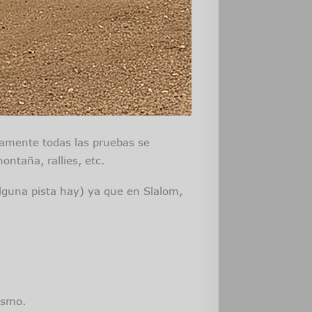
camente todas las pruebas se
ntaña, rallies, etc.
lguna pista hay) ya que en Slalom,
ismo.