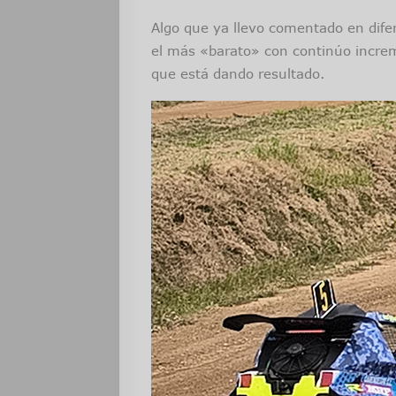
Algo que ya llevo comentado en difer
el más «barato» con continúo increm
que está dando resultado.