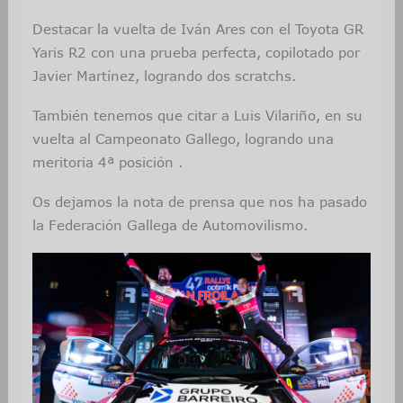
Destacar la vuelta de Iván Ares con el Toyota GR
Yaris R2 con una prueba perfecta, copilotado por
Javier Martínez, logrando dos scratchs.
También tenemos que citar a Luis Vilariño, en su
vuelta al Campeonato Gallego, logrando una
meritoria 4ª posición .
Os dejamos la nota de prensa que nos ha pasado
la Federación Gallega de Automovilismo.