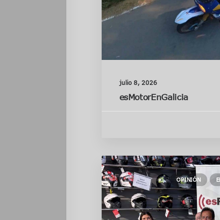
julio 8, 2026
esMotorEnGalicia
OPINIÓN
E