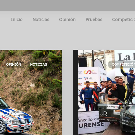
Inicio
Noticias
Opinión
Pruebas
Competici
OPINIÓN
NOTICIAS
COMPETICIÓ