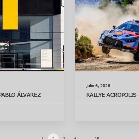
julio 6, 2026
PABLO ÁLVAREZ
RALLYE ACROPOLIS
1
2
3
4
…
25